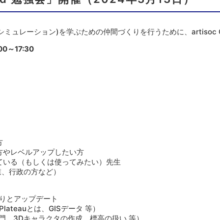
ミュレーション)を学ぶための仲間づくりを行うために、artisoc 
0～17:30
方
でいる方やレベルアップしたい方
で使っている（もしくは使ってみたい）先生
業、行政の方など）
返りとアップデート
lateauとは、GISデータ 等）
l入門、3Dキャラクタの作成、標高の扱い 等）