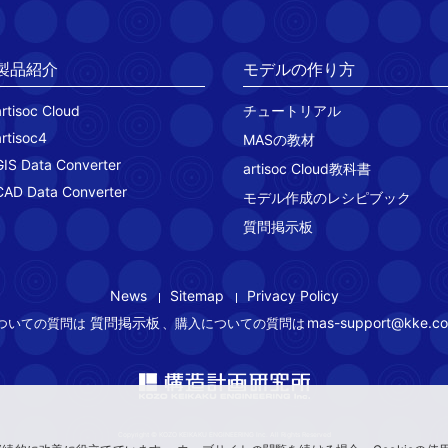
製品紹介
モデルの作り方
artisoc Cloud
チュートリアル
artisoc4
MASの教材
GIS Data Converter
artisoc Cloud教科書
CAD Data Converter
モデル作成のレシピブック
質問掲示板
News
Sitemap
Privacy Policy
質問掲示板
mas-support@kke.co
ついての質問は
、購入についての質問は
Copyright © KOZO KEIKAKU ENGINEERING Inc. All Rights Reserved